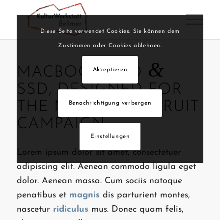
Diese Seite verwendet Cookies. Sie können dem
Zustimmen oder Cookies ablehnen.
&
MACBOOK PRO
Akzeptieren
SSD, DESIGNED FOR
THE NEW GRAPEFRUIT
Benachrichtigung verbergen
CAMPAIGN
Einstellungen
Lorem ipsum dolor sit amet, consectetuer
adipiscing elit. Aenean commodo ligula eget
dolor. Aenean massa. Cum sociis natoque
penatibus et
magnis
dis parturient montes,
nascetur
ridiculus
mus. Donec quam felis,