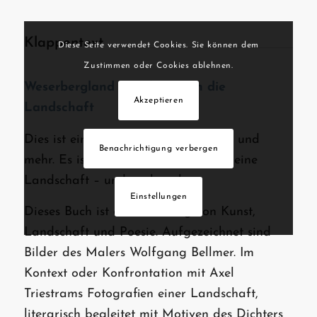
Klappentext
Diese Seite verwendet Cookies. Sie können dem
Zustimmen oder Cookies ablehnen.
Weserbergland – Farbwege in die
Akzeptieren
Landschaft
Dies ist ein Buch über einen Maler – und
Benachrichtigung verbergen
mehr. Es ist auch ein Bildband über eine
Landschaft – und noch mehr.
Einstellungen
Dieses Buch ist ein Dreiklang von Kunst,
Landschaft und Poesie. Aufgezeichnet sind
Bilder des Malers Wolfgang Bellmer. Im
Kontext oder Konfrontation mit Axel
Triestrams Fotografien einer Landschaft,
literarisch begleitet mit Motiven des Dichters