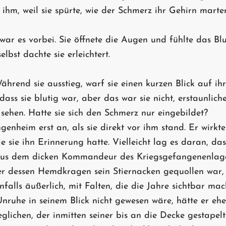
hm, weil sie spürte, wie der Schmerz ihr Gehirn marte
war es vorbei. Sie öffnete die Augen und fühlte das Blu
elbst dachte sie erleichtert.
Während sie ausstieg, warf sie einen kurzen Blick auf ih
 dass sie blutig war, aber das war sie nicht, erstaunlich
sehen. Hatte sie sich den Schmerz nur eingebildet?
genheim erst an, als sie direkt vor ihm stand. Er wirkte
e sie ihn Erinnerung hatte. Vielleicht lag es daran, dass
Aus dem dicken Kommandeur des Kriegsgefangenenlage
er dessen Hemdkragen sein Stiernacken gequollen war, w
falls äußerlich, mit Falten, die die Jahre sichtbar ma
Unruhe in seinem Blick nicht gewesen wäre, hätte er eh
glichen, der inmitten seiner bis an die Decke gestapel