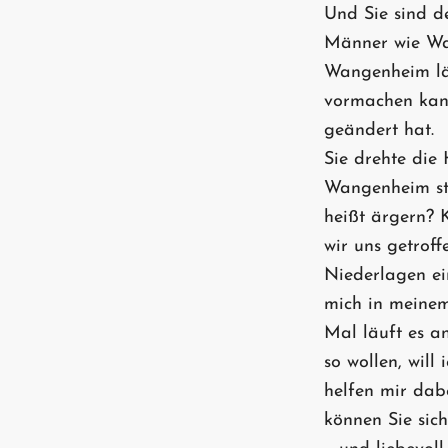
Und Sie sind d
Männer wie Wan
Wangenheim läc
vormachen kann
geändert hat.
Sie drehte die 
Wangenheim sti
heißt ärgern? 
wir uns getroff
Niederlagen ein
mich in meinem
Mal läuft es an
so wollen, will
helfen mir dabe
können Sie sich