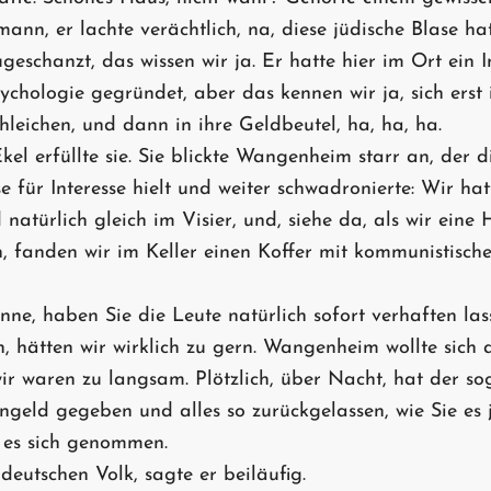
ann, er lachte verächtlich, na, diese jüdische Blase ha
ugeschanzt, das wissen wir ja. Er hatte hier im Ort ein In
chologie gegründet, aber das kennen wir ja, sich erst 
hleichen, und dann in ihre Geldbeutel, ha, ha, ha.
Ekel erfüllte sie. Sie blickte Wangenheim starr an, der d
se für Interesse hielt und weiter schwadronierte: Wir ha
atürlich gleich im Visier, und, siehe da, als wir eine
 fanden wir im Keller einen Koffer mit kommunistisch
kenne, haben Sie die Leute natürlich sofort verhaften las
n, hätten wir wirklich zu gern. Wangenheim wollte sich 
wir waren zu langsam. Plötzlich, über Nacht, hat der s
ngeld gegeben und alles so zurückgelassen, wie Sie es je
 es sich genommen.
deutschen Volk, sagte er beiläufig.