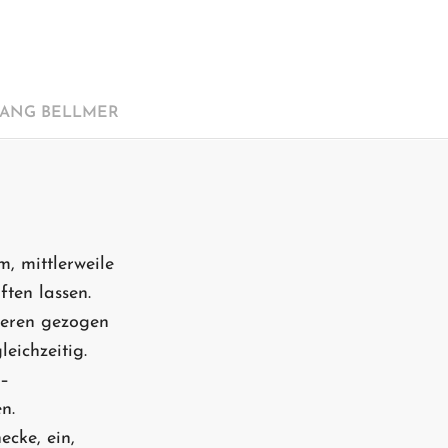
ANG BELLMER
, mittlerweile
ten lassen.
zeren gezogen
eichzeitig.
 –
n.
ecke, ein,