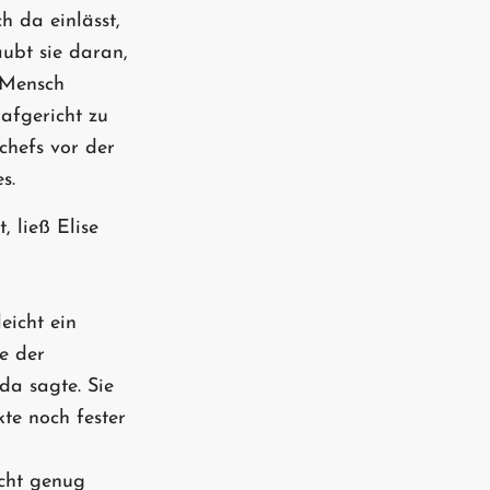
ch da einlässt,
aubt sie daran,
 Mensch
afgericht zu
chefs vor der
s.
 ließ Elise
eicht ein
ie der
a sagte. Sie
te noch fester
icht genug