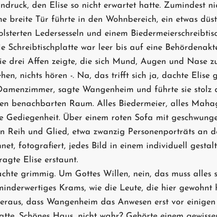
ndruck, den Elise so nicht erwartet hatte. Zumindest ni
ine breite Tür führte in den Wohnbereich, ein etwas dü
olsterten Ledersesseln und einem Biedermeierschreibtis
e Schreibtischplatte war leer bis auf eine Behördenakt
ie drei Affen zeigte, die sich Mund, Augen und Nase zuh
hen, nichts hören -. Na, das trifft sich ja, dachte Elise
 Damenzimmer, sagte Wangenheim und führte sie stolz 
den benachbarten Raum. Alles Biedermeier, alles Mahag
e Gediegenheit. Über einem roten Sofa mit geschwung
 in Reih und Glied, etwa zwanzig Personenporträts an 
net, fotografiert, jedes Bild in einem individuell gest
fragte Elise erstaunt.
hte grimmig. Um Gottes Willen, nein, das muss alles s
inderwertiges Krams, wie die Leute, die hier gewohnt h
h heraus, dass Wangenheim das Anwesen erst vor einige
te. Schönes Haus, nicht wahr? Gehörte einem gewiss