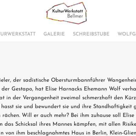
TURWERKSTATT
GALERIE
SCHREIBSTUBE
WOLFG
ieler, der sadistische Obersturmbannführer Wangenheim
i der Gestapo, hat Elise Harnacks Ehemann Wolf verhaf
t in der Vergangenheit zweimal schmerzhaft den Kür
 hasst sie und bewundert sie und ihre Standhaftigkeit gl
h rächen. Will er auch mehr? Bei ihm zuhause soll Elise
 um das Schicksal ihres Mannes kämpfen, mit allen Risike
ein von ihm beschlagnahmtes Haus in Berlin, Klein-Glien