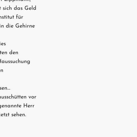
t sich das Geld
stitut für
in die Gehirne
ies
tten den
 Haussuchung
en
sen…
ausschütten vor
ogenannte Herr
tzt sehen.