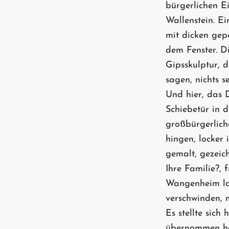
bürgerlichen Ei
Wallenstein. E
mit dicken gep
dem Fenster. Di
Gipsskulptur, d
sagen, nichts se
Und hier, das
Schiebetür in 
großbürgerlich
hingen, locker
gemalt, gezeich
Ihre Familie?, 
Wangenheim lac
verschwinden, m
Es stellte sic
übernommen hat