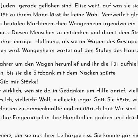
 Juden  gerade geflohen sind. Elise weiß, auf was sie si
tät zu ihrem Mann lässt ihr keine Wahl. Verzweifelt gl
em brutalen Machtmenschen Wangenheim irgendwo ein
 muss. Diesen Menschen zu entdecken und damit dem Str
ihre- einzige  Hoffnung, als sie im Wagen des Gestapo
ren wird. Wangenheim wartet auf den Stufen des Hause
hrer um den Wagen herumlief und ihr die Tür aufhielt,
en, bis sie die Sitzbank mit dem Nacken spürte
Gib mir Stärke!
t wirklich, wen sie da in Gedanken um Hilfe anrief, viell
s Ich, vielleicht Wolf, vielleicht sogar Gott. Sie hörte, w
acken zusammenknallte und militärisch laut Wir sind d
h ihre Fingernägel in ihre Handballen gruben und drück
erz, der sie aus ihrer Lethargie riss. Sie konnte gar n