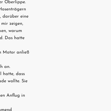
er Oberlippe.
 Hosenträgern
, darüber eine
 mir zeigen,
nken, warum
d. Das hatte
n Motor anließ
h an.
 hatte, dass
de wollte. Sie
gen Anflug in
ommend