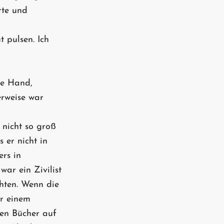
rte und
t pulsen. Ich
re Hand,
erweise war
 nicht so groß
 er nicht in
rs in
ar ein Zivilist
chten. Wenn die
er einem
ten Bücher auf