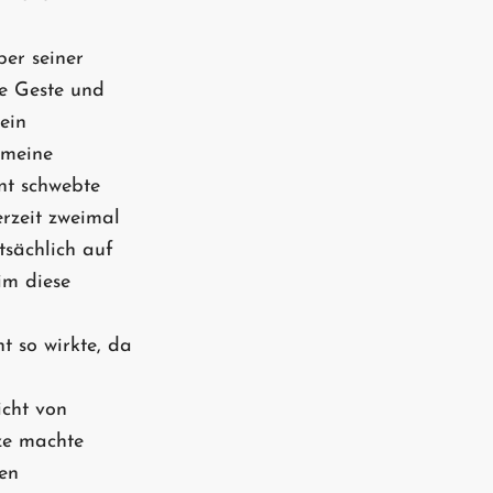
ber seiner
le Geste und
ein
 meine
nt schwebte
rzeit zweimal
tsächlich auf
eim diese
t so wirkte, da
icht von
ze machte
en