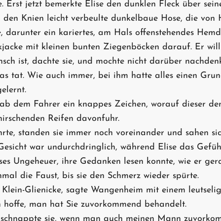
 Erst jetzt bemerkte Elise den dunklen Fleck über sein
n den Knien leicht verbeulte dunkelbaue Hose, die von
, darunter ein kariertes, am Hals offenstehendes Hemd
kjacke mit kleinen bunten Ziegenböcken darauf. Er will
nsch ist, dachte sie, und mochte nicht darüber nachde
 tat. Wie auch immer, bei ihm hatte alles einen Grun
elernt.
b dem Fahrer ein knappes Zeichen, worauf dieser de
knirschenden Reifen davonfuhr.
ehrte, standen sie immer noch voreinander und sahen sic
sicht war undurchdringlich, während Elise das Gefühl
eses Ungeheuer, ihre Gedanken lesen konnte, wie er gera
nmal die Faust, bis sie den Schmerz wieder spürte.
 Klein-Glienicke, sagte Wangenheim mit einem leutseli
ch hoffe, man hat Sie zuvorkommend behandelt.
, schnappte sie, wenn man auch meinen Mann zuvork