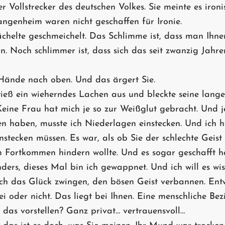
er Vollstrecker des deutschen Volkes. Sie meinte es ironi
genheim waren nicht geschaffen für Ironie.
helte geschmeichelt. Das Schlimme ist, dass man Ihnen
. Noch schlimmer ist, dass sich das seit zwanzig Jahre
Hände nach oben. Und das ärgert Sie.
eß ein wieherndes Lachen aus und bleckte seine lange
Keine Frau hat mich je so zur Weißglut gebracht. Und 
en haben, musste ich Niederlagen einstecken. Und ich h
stecken müssen. Es war, als ob Sie der schlechte Geist
 Fortkommen hindern wollte. Und es sogar geschafft ha
ders, dieses Mal bin ich gewappnet. Und ich will es wi
 ich das Glück zwingen, den bösen Geist verbannen. Ent
i oder nicht. Das liegt bei Ihnen. Eine menschliche Bez
 das vorstellen? Ganz privat… vertrauensvoll…