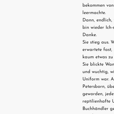
bekommen von i
leermachte.
Dann, endlich, 
bin wieder Ich-s
Danke.
Sie stieg aus. 
erwartete fast,
kaum etwas zu 
Sie blickte Wan
und wuchtig, wi
Uniform war. 
Petersborn, üb
geworden, jeden
reptilienhafte 
Buchhändler ge