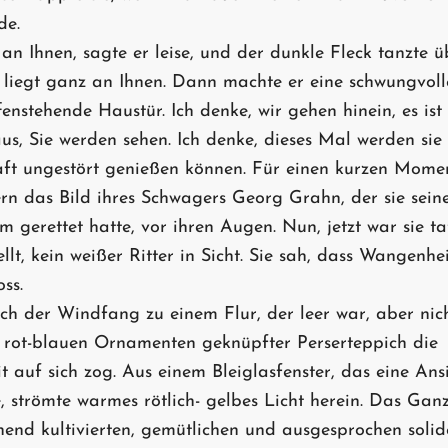
e.
 an Ihnen, sagte er leise, und der dunkle Fleck tanzte ü
s liegt ganz an Ihnen. Dann machte er eine schwungvol
fenstehende Haustür. Ich denke, wir gehen hinein, es ist 
us, Sie werden sehen. Ich denke, dieses Mal werden sie
ft ungestört genießen können. Für einen kurzen Mome
rn das Bild ihres Schwagers Georg Grahn, der sie seine
gerettet hatte, vor ihren Augen. Nun, jetzt war sie ta
tellt, kein weißer Ritter in Sicht. Sie sah, dass Wangenh
ss.
ich der Windfang zu einem Flur, der leer war, aber nich
it rot-blauen Ornamenten geknüpfter Perserteppich die
 auf sich zog. Aus einem Bleiglasfenster, das eine Ans
, strömte warmes rötlich- gelbes Licht herein. Das Gan
hend kultivierten, gemütlichen und ausgesprochen solid