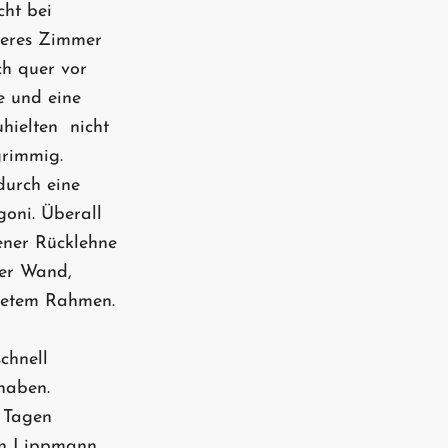
cht bei
steres Zimmer
ch quer vor
e und eine
ielten  nicht
 grimmig.
durch eine
oni. Überall
ener Rücklehne
der Wand,
altetem Rahmen.
chnell
aben.
n Tagen
en Lippmann,