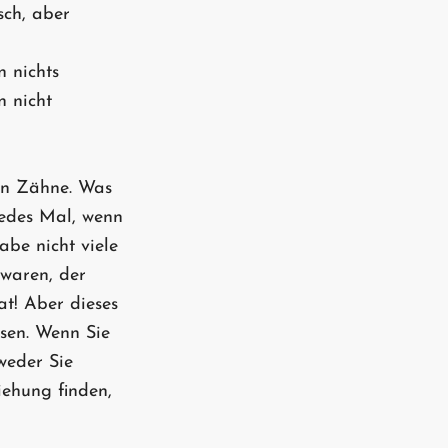
sch, aber
 nichts
n nicht
n Zähne. Was
jedes Mal, wenn
abe nicht viele
 waren, der
t! Aber dieses
ssen. Wenn Sie
weder Sie
iehung finden,