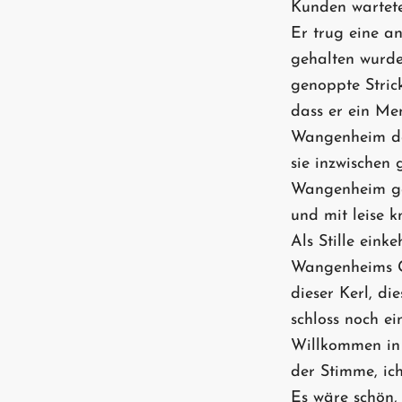
Kunden wartete.
Er trug eine a
gehalten wurde
genoppte Stric
dass er ein Me
Wangenheim das
sie inzwischen g
Wangenheim ga
und mit leise 
Als Stille eink
Wangenheims Ge
dieser Kerl, di
schloss noch ei
Willkommen in
der Stimme, i
Es wäre schön