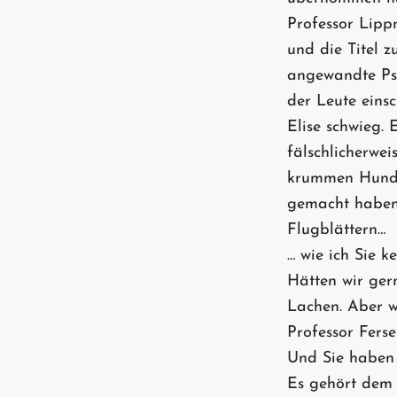
Professor Lippm
und die Titel z
angewandte Psy
der Leute einsc
Elise schwieg. 
fälschlicherwei
krummen Hund n
gemacht haben,
Flugblättern…
… wie ich Sie 
Hätten wir ger
Lachen. Aber 
Professor Ferse
Und Sie haben
Es gehört dem 