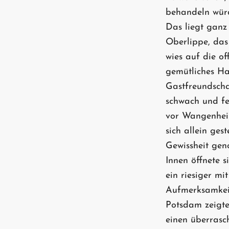
behandeln würd
Das liegt ganz
Oberlippe, da
wies auf die of
gemütliches Ha
Gastfreundscha
schwach und fe
vor Wangenheim 
sich allein ges
Gewissheit geno
Innen öffnete s
ein riesiger m
Aufmerksamkeit
Potsdam zeigte
einen überrasc