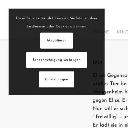
Diese Seite verwendet Cookies. Sie können dem
Zustimmen oder Cookies ablehnen.
HOME
KUL
Akzeptieren
Benachrichtigung verbergen
1934.
Elises Gegensp
Einstellungen
großes Tier be
Wangenheim ha
gegen Elise. Er
Nun will er sic
“ freiwillig“ –
Er lädt sie in 